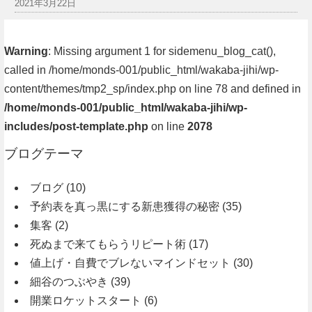
2021年3月22日
Warning
: Missing argument 1 for sidemenu_blog_cat(),
called in /home/monds-001/public_html/wakaba-jihi/wp-
content/themes/tmp2_sp/index.php on line 78 and defined in
/home/monds-001/public_html/wakaba-jihi/wp-
includes/post-template.php
on line
2078
ブログテーマ
ブログ
(10)
予約表を真っ黒にする新患獲得の秘密
(35)
集客
(2)
死ぬまで来てもらうリピート術
(17)
値上げ・自費でブレないマインドセット
(30)
細谷のつぶやき
(39)
開業ロケットスタート
(6)