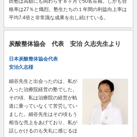
田塾は高額にも関わらず８ヶ月で50名在籍。しかも合
格率は27％と熾烈。塾生たちの１年間の利益向上率は
平均7.4倍と非常識な成果を出し続けている。
炭酸整体協会 代表 安治 久志先生より
日本炭酸整体協会代表
安治久志様
細谷先生と出会ったのは、私が
入った治療院経営の塾でした。
その頃、私は治療院の経営が軌
道に乗っていなくて苦労してい
ました。細谷先生はその頃もう
相当な売上をあげており、私が
話しかけるのも失礼に感じるほ