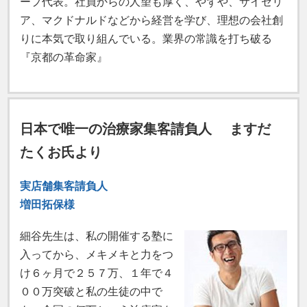
ープ代表。社員からの人望も厚く、やずや、サイゼリ
ア、マクドナルドなどから経営を学び、理想の会社創
りに本気で取り組んでいる。業界の常識を打ち破る
『京都の革命家』
日本で唯一の治療家集客請負人 ますだ
たくお氏より
実店舗集客請負人
増田拓保様
細谷先生は、私の開催する塾に
入ってから、メキメキと力をつ
け６ヶ月で２５７万、１年で４
００万突破と私の生徒の中で