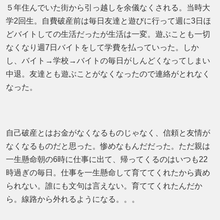
５年住んでいた街から引っ越しを余儀なくされる。当時大
学2回生。自費破産前は毎日友達と遊びに行って週に3日ほ
どバイトしての生活だったが生活は一変。遊ぶことも一切
なくなり週7日バイトをして学費を払っていった。しか
し、バイト→学校→バイトの毎日がしんどくなってしまい
中退。友達とも遊ぶことがなくなったので連絡がとれなく
なった。
自己破産とはお金がなくなるものじゃなく、信頼と友情が
なくなるものだと思った。惨めなもんだだった。ただ親は
一生懸命朝の6時に仕事に出て、帰ってくるのはいつも22
時過ぎの毎日。仕事を一生懸命して育ててくれたから責め
られない。誰にも文句は言えない。育ててくれたんだか
ら。線路から外れるようになる。。。